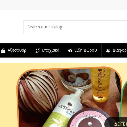
Αξεσουάρ
Εποχιακά
Είδη Δώρου
Διάφορ
ΔΕΙΤΕ