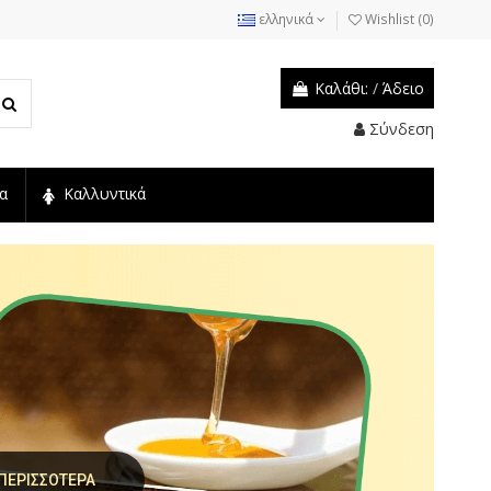
ελληνικά
Wishlist (
0
)
Καλάθι:
/
Άδειο
Σύνδεση
α
Καλλυντικά
 ΠΕΡΙΣΣΟΤΕΡΑ