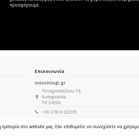
προσφέρουμε.
Επικοινωνία
messiniagi.gr
Πονηροπούλου 13,
Κυπαρισσία,
ΤΚ 24500
+30 27610 62339
info@messiniagi.gr
μπειρία στο website μας. Εάν επιθυμείτε να συνεχίσετε να χρησιμοπ