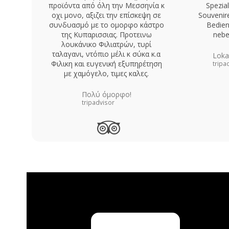
προϊόντα από όλη την Μεσσηνία κ
Spezia
οχι μονο, αξιζει την επίσκεψη σε
Souvenire
συνδυασμό με το ομορφο κάστρο
Bedien
της Κυπαρισσιας. Προτεινω
nebe
λουκάνικο Φιλιατρών, τυρί
ταλαγανι, ντόπιο μέλι κ σύκα κ.α
Lokal
Φιλικη και ευγενική εξυπηρέτηση
tripa
με χαμόγελο, τιμες καλες.
Πολύ όμορφο!
tripadvisor