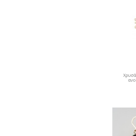
Χρυσά
ανο