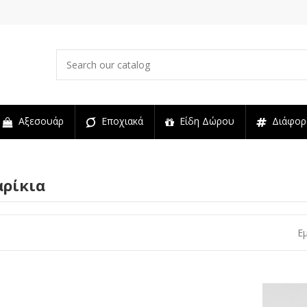
Αξεσουάρ
Εποχιακά
Είδη Δώρου
Διάφορ
αρίκια
Ε