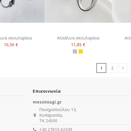
λινα σκουλαρίκια
Ατσάλινα σκουλαρίκια
Ατσ
10,50 €
11,85 €
ασημί
χρυσό
1
2
Επικοινωνία
messiniagi.gr
Πονηροπούλου 13,
Κυπαρισσία,
ΤΚ 24500
+30 27610 62339