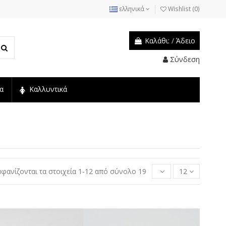
ελληνικά
Wishlist (
0
)
Καλάθι:
/
Άδειο
Σύνδεση
α
Καλλυντικά
μφανίζονται τα στοιχεία 1-12 από σύνολο 19
12